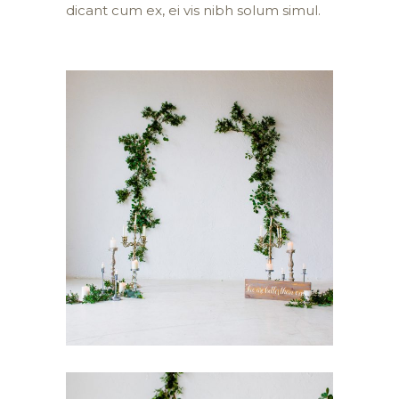
dicant cum ex, ei vis nibh solum simul.