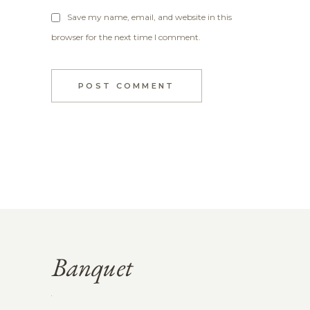
Save my name, email, and website in this
browser for the next time I comment.