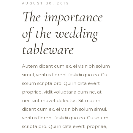
AUGUST 30, 2019
The importance
of the wedding
tableware
Autem dicant cum ex, ei vis nibh solum
simul, veritus fierent fastidii quo ea. Cu
solum scripta pro. Qui in clita everti
propriae, vidit voluptaria cum ne, at
nec sint movet delectus. Sit mazim
dicant cum ex, ei vis nibh solum simul,
veritus fierent fastidii quo ea. Cu solum
scripta pro. Qui in clita everti propriae,