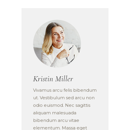
Kristin Miller
Vivamus arcu felis bibendum
ut. Vestibulum sed arcu non
odio euismod. Nec sagittis
aliquam malesuada
bibendum arcu vitae
elementum. Massa eget