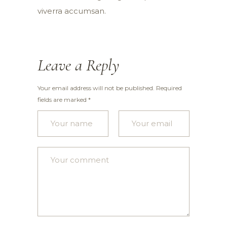
viverra accumsan.
Leave a Reply
Your email address will not be published.
Required
fields are marked
*