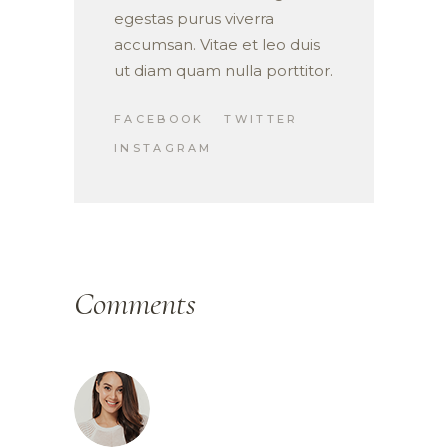
egestas purus viverra
accumsan. Vitae et leo duis
ut diam quam nulla porttitor.
FACEBOOK
TWITTER
INSTAGRAM
Comments