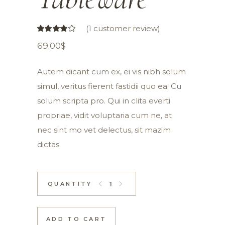
(
1
customer review)
69.00
$
Autem dicant cum ex, ei vis nibh solum
simul, veritus fierent fastidii quo ea. Cu
solum scripta pro. Qui in clita everti
propriae, vidit voluptaria cum ne, at
nec sint mo vet delectus, sit mazim
dictas.
Bright Tableware quantity
ADD TO CART