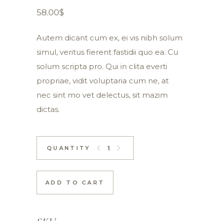
58.00
$
Autem dicant cum ex, ei vis nibh solum
simul, veritus fierent fastidii quo ea. Cu
solum scripta pro. Qui in clita everti
propriae, vidit voluptaria cum ne, at
nec sint mo vet delectus, sit mazim
dictas.
Brasserie Set quantity
ADD TO CART