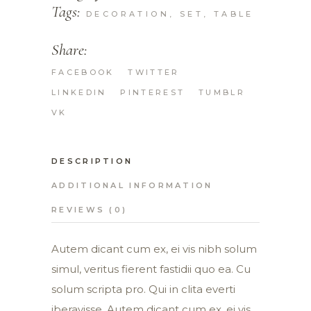
Tags:
DECORATION
,
SET
,
TABLE
Share:
FACEBOOK
TWITTER
LINKEDIN
PINTEREST
TUMBLR
VK
DESCRIPTION
ADDITIONAL INFORMATION
REVIEWS (0)
Autem dicant cum ex, ei vis nibh solum
simul, veritus fierent fastidii quo ea. Cu
solum scripta pro. Qui in clita everti
iberavisse. Autem dicant cum ex, ei vis