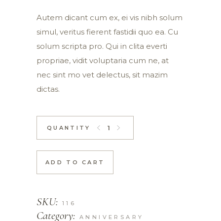
Autem dicant cum ex, ei vis nibh solum
simul, veritus fierent fastidii quo ea. Cu
solum scripta pro. Qui in clita everti
propriae, vidit voluptaria cum ne, at
nec sint mo vet delectus, sit mazim
dictas.
Minimal vase quantity
ADD TO CART
SKU:
116
Category:
ANNIVERSARY